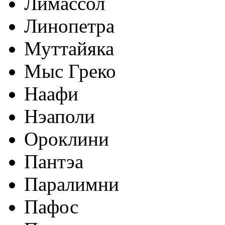
Лимассол
Линопетра
Муттайяка
Мыс Греко
Наафи
Нэаполи
Ороклини
Пантэа
Паралимни
Пафос