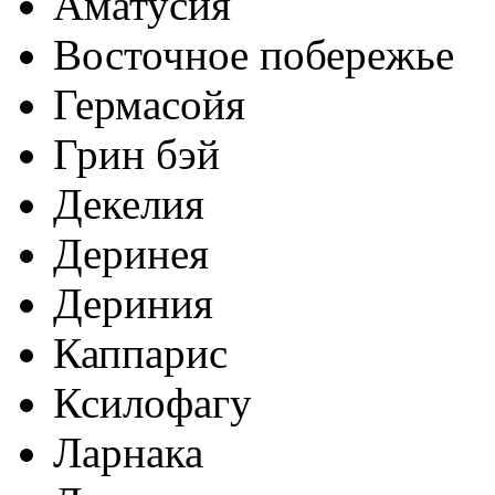
Аматусия
Восточное побережье
Гермасойя
Грин бэй
Декелия
Деринея
Дериния
Каппарис
Ксилофагу
Ларнака