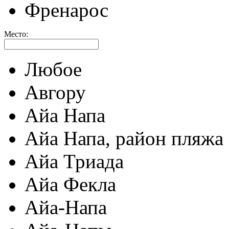
Френарос
Место:
Любое
Авгору
Айа Напа
Айа Напа, район пляжа
Айа Триада
Айа Фекла
Айа-Напа