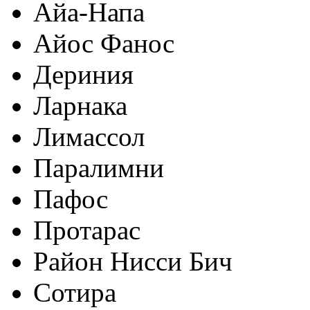
Айа-Напа
Айос Фанос
Дериния
Ларнака
Лимассол
Паралимни
Пафос
Протарас
Район Нисси Бич
Сотира