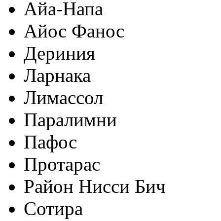
Айа-Напа
Айос Фанос
Дериния
Ларнака
Лимассол
Паралимни
Пафос
Протарас
Район Нисси Бич
Сотира