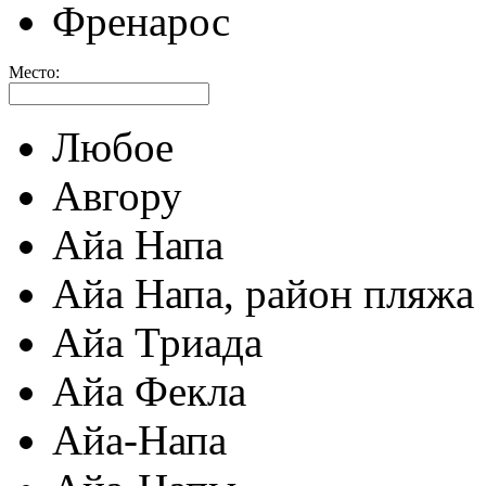
Френарос
Место:
Любое
Авгору
Айа Напа
Айа Напа, район пляжа
Айа Триада
Айа Фекла
Айа-Напа