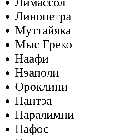
Лимассол
Линопетра
Муттайяка
Мыс Греко
Наафи
Нэаполи
Ороклини
Пантэа
Паралимни
Пафос