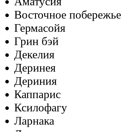
Аматусия
Восточное побережье
Гермасойя
Грин бэй
Декелия
Деринея
Дериния
Каппарис
Ксилофагу
Ларнака