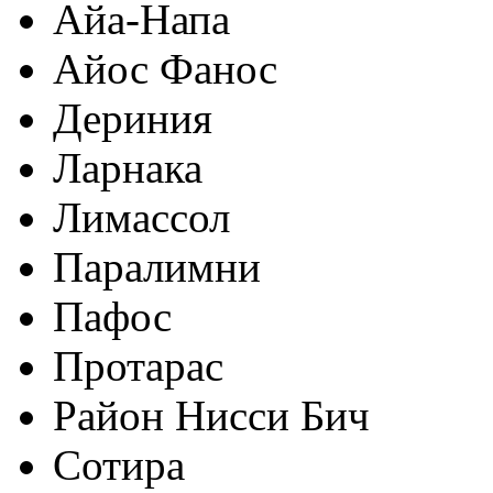
Айа-Напа
Айос Фанос
Дериния
Ларнака
Лимассол
Паралимни
Пафос
Протарас
Район Нисси Бич
Сотира