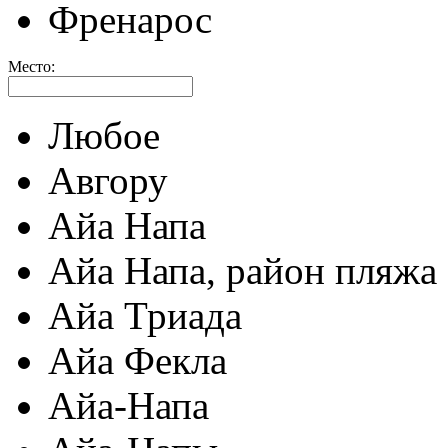
Френарос
Место:
Любое
Авгору
Айа Напа
Айа Напа, район пляжа
Айа Триада
Айа Фекла
Айа-Напа