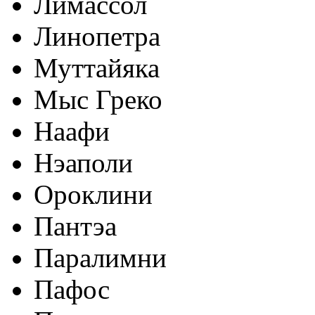
Лимассол
Линопетра
Муттайяка
Мыс Греко
Наафи
Нэаполи
Ороклини
Пантэа
Паралимни
Пафос