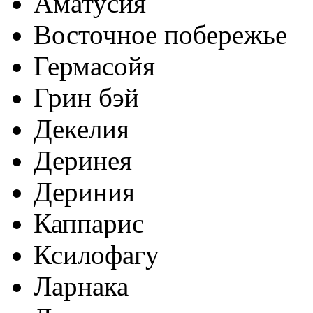
Аматусия
Восточное побережье
Гермасойя
Грин бэй
Декелия
Деринея
Дериния
Каппарис
Ксилофагу
Ларнака