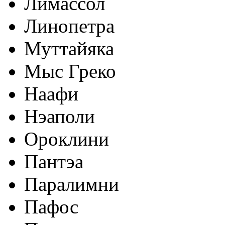
Лимассол
Линопетра
Муттайяка
Мыс Греко
Наафи
Нэаполи
Ороклини
Пантэа
Паралимни
Пафос