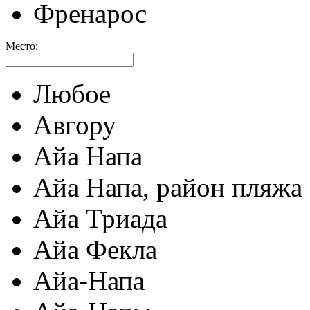
Френарос
Место:
Любое
Авгору
Айа Напа
Айа Напа, район пляжа
Айа Триада
Айа Фекла
Айа-Напа