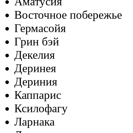
Аматусия
Восточное побережье
Гермасойя
Грин бэй
Декелия
Деринея
Дериния
Каппарис
Ксилофагу
Ларнака