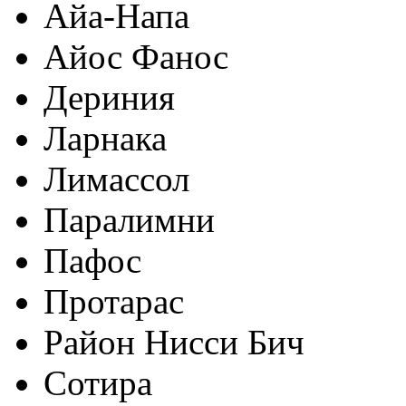
Айа-Напа
Айос Фанос
Дериния
Ларнака
Лимассол
Паралимни
Пафос
Протарас
Район Нисси Бич
Сотира